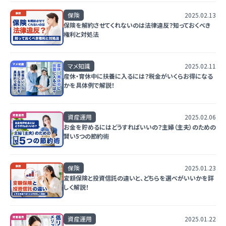
保険
2025.02.13
保険を解約させてくれないのは法律違反？知っておくべき
権利と対処法
マメ知識
2025.02.11
産休・育休中に扶養に入るには？税金がいくらお得になる
かを具体例で解説！
資産運用
2025.02.06
お金を貯めるにはどうすればいいの？主婦（主夫）のための
賢い5つの節約術
保険
2025.01.23
変額保険と投資信託の違いと、どちらを選べがいいかを詳
しく解説！
資産運用
2025.01.22