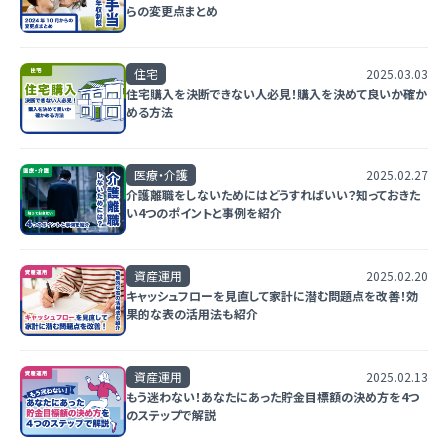
らの変更点まとめ
住宅
2025.03.03
住宅購入を決断できない人必見！購入を決めて良いか確か
める方法
医療・介護
2025.02.27
介護離職をしないためにはどうすればいい？知っておきた
い4つのポイントと事例を紹介
資産運用
2025.02.20
キャッシュフローを見直して家計に潜む問題点を改善！効
果的な表の活用法も紹介
資産運用
2025.02.13
もう迷わない！あなたにあった貯金目標額の決め方を4つ
のステップで解説