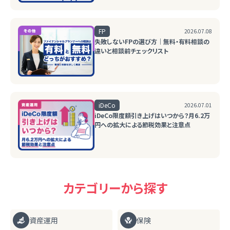
FP
2026.07.08
失敗しないFPの選び方｜無料・有料相談の
違いと相談前チェックリスト
iDeCo
2026.07.01
iDeCo限度額引き上げはいつから？月6.2万
円への拡大による節税効果と注意点
カテゴリーから探す
資産運用
保険