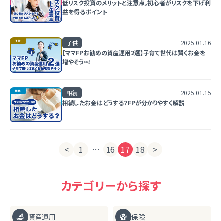
低リスク投資のメリットと注意点。初心者がリスクを下げ利
益を得るポイント
子供
2025.01.16
【ママFPお勧めの資産運用2選】子育て世代は賢くお金を
増やそう￼
相続
2025.01.15
相続したお金はどうする？FPが分かりやすく解説
<
1
…
16
17
18
>
カテゴリーから探す
資産運用
保険