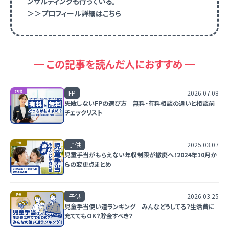
ンサルティングも行っている。
＞＞プロフィール詳細はこちら
この記事を読んだ人におすすめ
FP
2026.07.08
失敗しないFPの選び方｜無料・有料相談の違いと相談前
チェックリスト
子供
2025.03.07
児童手当がもらえない年収制限が撤廃へ！2024年10月か
らの変更点まとめ
子供
2026.03.25
児童手当使い道ランキング｜みんなどうしてる？生活費に
充ててもOK？貯金すべき？