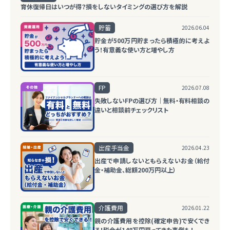
育休復帰日はいつが得？損をしないタイミングの選び方を解説
貯蓄
2026.06.04
貯金が500万円貯まったら積極的に考えよ
う！有意義な使い方と増やし方
FP
2026.07.08
失敗しないFPの選び方｜無料・有料相談の
違いと相談前チェックリスト
出産手当金
2026.04.23
出産で申請しないともらえないお金（給付
金・補助金、総額200万円以上）
介護費用
2026.01.22
親の介護費用を控除(確定申告)で安くでき
る！税金が148万円戻ってきた事例も！