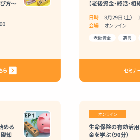
選び方～
【老後資金・終活・相続
日時
8月29日（土） 10
00
会場
オンライン
老後資金
遺言
ちら
セミナ
オンライン
を始める
生命保険の有効活用
基礎知
金を学ぶ（90分）