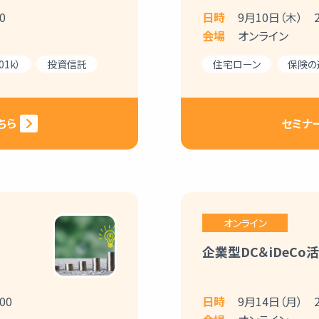
0
日時
9月10日（木） 20
会場
オンライン
1k）
投資信託
住宅ローン
保険の
ちら
セミナ
オンライン
企業型DC＆iDeCo
00
日時
9月14日（月） 20