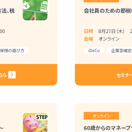
法、税
会社員のための節税
00
日時
8月27日（木） 20
会場
オンライン
保険の選び方
iDeCo
企業型確定拠
ちら
セミナ
オンライン
～
60歳からのマネー