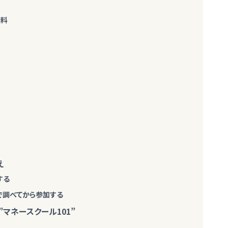
無料
え
する
どで調べてから参加する
マネースクール101”