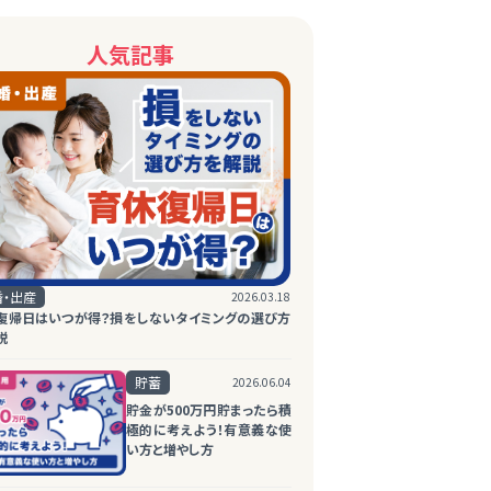
人気記事
婚・出産
2026.03.18
復帰日はいつが得？損をしないタイミングの選び方
説
貯蓄
2026.06.04
貯金が500万円貯まったら積
極的に考えよう！有意義な使
い方と増やし方