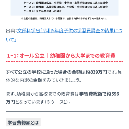
出典：
文部科学省「令和5年度子供の学習費調査の結果につ
いて」
1−1：オール公立｜幼稚園から大学までの教育費
すべて公立の学校に通った場合の金額は約839万円
です。具
体的な内訳の金額をみていきましょう。
まず、幼稚園から高校までの教育費は
学習費総額で約596
万円
となっています（※ケース1）。
学習費総額とは