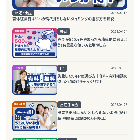
結婚・出産
2026.03.18
育休復帰日はいつが得？損をしないタイミングの選び方を解説
貯蓄
2026.06.04
貯金が500万円貯まったら積極的に考えよ
う！有意義な使い方と増やし方
FP
2026.07.08
失敗しないFPの選び方｜無料・有料相談の
違いと相談前チェックリスト
出産手当金
2026.04.23
出産で申請しないともらえないお金（給付
金・補助金、総額200万円以上）