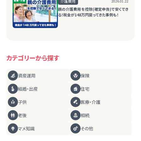
介護費用
2026.01.22
親の介護費用を控除(確定申告)で安くでき
る！税金が148万円戻ってきた事例も！
カテゴリーから探す
資産運用
保険
結婚・出産
住宅
子供
医療・介護
老後
相続
マメ知識
その他