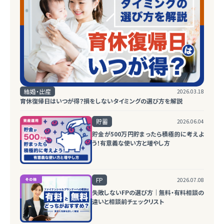
結婚・出産
2026.03.18
育休復帰日はいつが得？損をしないタイミングの選び方を解説
貯蓄
2026.06.04
貯金が500万円貯まったら積極的に考えよ
う！有意義な使い方と増やし方
FP
2026.07.08
失敗しないFPの選び方｜無料・有料相談の
違いと相談前チェックリスト