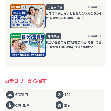
出産手当金
2026.04.23
出産で申請しないともらえないお金（給付
金・補助金、総額200万円以上）
介護費用
2026.01.22
親の介護費用を控除(確定申告)で安くでき
る！税金が148万円戻ってきた事例も！
カテゴリーから探す
資産運用
保険
結婚・出産
住宅