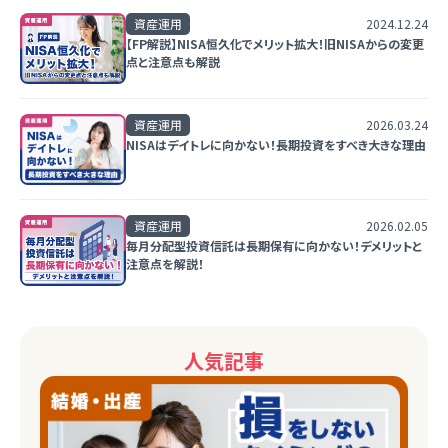
資産運用
2024.12.24
【FP解説】NISA恒久化でメリット拡大！旧NISAからの変更
点と注意点も解説
資産運用
2026.03.24
NISAはデイトレに向かない！長期投資をすべき大きな理由
資産運用
2026.02.05
毎月分配型投資信託は長期保有に向かない！デメリットと
注意点を解説！
人気記事