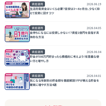
資産運用
2026.06.19
生活防衛資金はいくら必要？目安は3〜6ヶ月分。少なく抑
えて投資に回すコツ
資産運用
2026.04.05
金持ちになるには投資しかない！？資産1億円を目指す具
体的な方法
資産運用
2026.06.04
貯金が500万円貯まったら積極的に考えよう！有意義な使
い方と増やし方
資産運用
2026.04.01
気になる年齢別の貯金額を徹底解説！FPが教える貯金を
確実に増やす方法4選