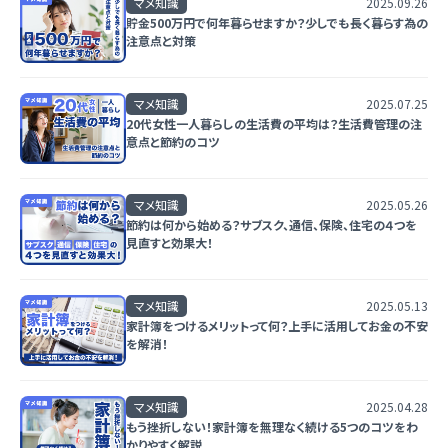
マメ知識
2025.09.26
貯金500万円で何年暮らせますか？少しでも長く暮らす為の
注意点と対策
マメ知識
2025.07.25
20代女性一人暮らしの生活費の平均は？生活費管理の注
意点と節約のコツ
マメ知識
2025.05.26
節約は何から始める？サブスク、通信、保険、住宅の４つを
見直すと効果大！
マメ知識
2025.05.13
家計簿をつけるメリットって何？上手に活用してお金の不安
を解消！
マメ知識
2025.04.28
もう挫折しない！家計簿を無理なく続ける5つのコツをわ
かりやすく解説