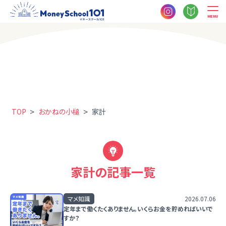
MENU
>
>
TOP
おかねの小槌
家計
家計の記事一覧
マメ知識
2026.07.06
定年まで働くたくありません。いくらお金を貯めればいいで
すか？