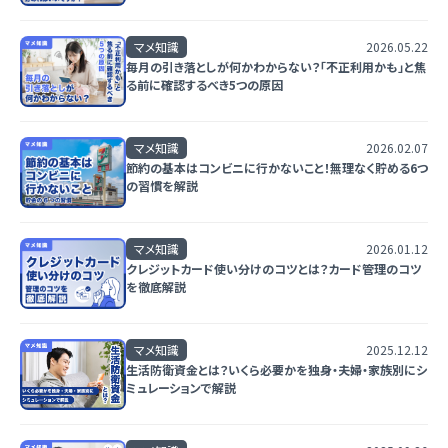
マメ知識
2026.05.22
毎月の引き落としが何かわからない？「不正利用かも」と焦
る前に確認するべき5つの原因
マメ知識
2026.02.07
節約の基本はコンビニに行かないこと！無理なく貯める6つ
の習慣を解説
マメ知識
2026.01.12
クレジットカード使い分けのコツとは？カード管理のコツ
を徹底解説
マメ知識
2025.12.12
生活防衛資金とは？いくら必要かを独身・夫婦・家族別にシ
ミュレーションで解説