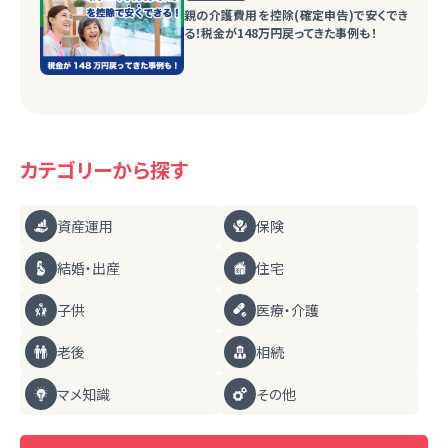
親の介護費用を控除(確定申告)で安くでき
る！税金が148万円戻ってきた事例も！
カテゴリーから探す
資産運用
保険
結婚・出産
住宅
子供
医療・介護
老後
相続
マメ知識
その他