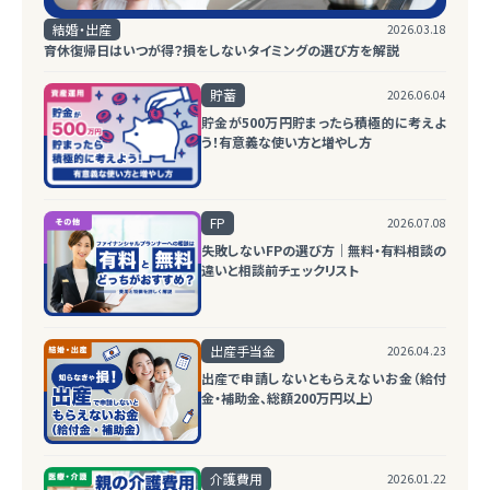
結婚・出産
2026.03.18
育休復帰日はいつが得？損をしないタイミングの選び方を解説
貯蓄
2026.06.04
貯金が500万円貯まったら積極的に考えよ
う！有意義な使い方と増やし方
FP
2026.07.08
失敗しないFPの選び方｜無料・有料相談の
違いと相談前チェックリスト
出産手当金
2026.04.23
出産で申請しないともらえないお金（給付
金・補助金、総額200万円以上）
介護費用
2026.01.22