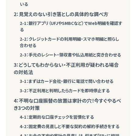
いる
2：見覚えのない引き落としの具体的な調べ方
2-1：銀行アプリ（UFJやSMBCなど）でWeb明細を確認す
る
2-2：クレジットカードの利用明細・スマホ明細と照らし
合わせる
2-3：手元のレシート・領収書や払込用紙と突き合わせる
3：どうしてもわからない・不正利用が疑われる場合
の対処法
3-1：まずはカード会社・銀行に電話で問い合わせる
3-2：不正利用と判明したらカードを即時停止する
4：不明な口座振替の放置は家計の穴！今すぐやるべ
き3つの対策
4-1：定期的な口座チェックを習慣化する
4-2：固定費の見直しと不要な契約の解約手続きをする
4-3：お金の不安や家計の見直しは、悩まず「FP」に相談