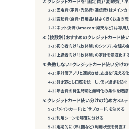
2：クレジットカードを「固定費」「変動費」「
2-1：固定費（家賃・光熱費・通信費）はメイン
2-2：変動費（食費・日用品）はよく行くお店の
2-3：ネット決済（Amazon・楽天など）は専
3：【枚数別】おすすめのクレジットカード
3-1：初心者向け「2枚体制」のシンプルな組み
3-2：上級者向け「3枚体制」の家計を最適化す
4：失敗しない！クレジットカード使い分け
4-1：家計簿アプリと連携させ、支出を「見える化
4-2：引き落とし口座を統一し、使い過ぎを防ぐ
4-3：年会費の発生時期と無料化の条件を確認
5：クレジットカード使い分けの始め方3ステ
5-1：「メインカード」と「サブカード」を決める
5-2：利用シーンを明確に分ける
5-3：定期的に（年1回など）利用状況を見直す