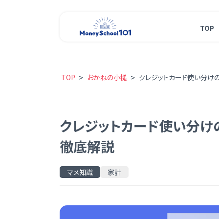
TOP
>
>
TOP
おかねの小槌
クレジットカード使い分け
クレジットカード使い分け
徹底解説
マメ知識
家計