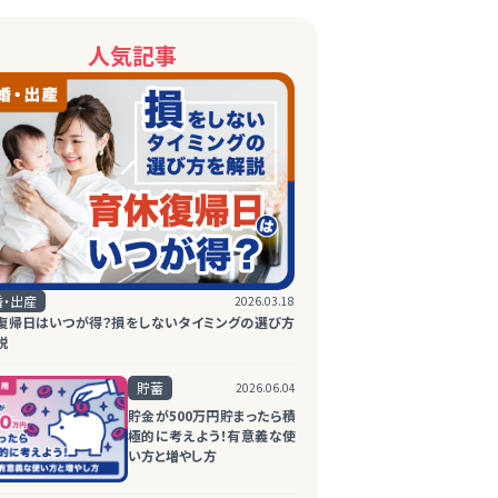
人気記事
婚・出産
2026.03.18
復帰日はいつが得？損をしないタイミングの選び方
説
貯蓄
2026.06.04
貯金が500万円貯まったら積
極的に考えよう！有意義な使
い方と増やし方