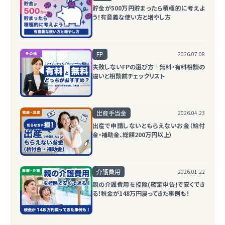
貯金が500万円貯まったら積極的に考えよ
う！有意義な使い方と増やし方
FP
2026.07.08
失敗しないFPの選び方｜無料・有料相談の
違いと相談前チェックリスト
出産手当金
2026.04.23
出産で申請しないともらえないお金（給付
金・補助金、総額200万円以上）
介護費用
2026.01.22
親の介護費用を控除(確定申告)で安くでき
る！税金が148万円戻ってきた事例も！