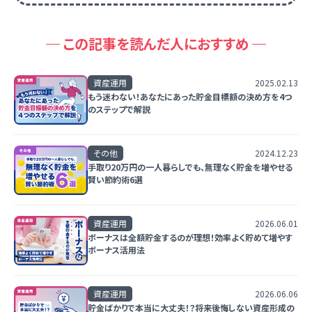
この記事を読んだ人におすすめ
資産運用
2025.02.13
もう迷わない！あなたにあった貯金目標額の決め方を4つ
のステップで解説
その他
2024.12.23
手取り20万円の一人暮らしでも、無理なく貯金を増やせる
賢い節約術6選
資産運用
2026.06.01
ボーナスは全額貯金するのが理想！効率よく貯めて増やす
ボーナス活用法
資産運用
2026.06.06
貯金ばかりで本当に大丈夫！？将来後悔しない資産形成の