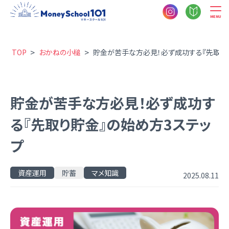
MENU
>
>
TOP
おかねの小槌
貯金が苦手な方必見！必ず成功する『先取り
貯金が苦手な方必見！必ず成功す
る『先取り貯金』の始め方3ステッ
プ
資産運用
貯蓄
マメ知識
2025.08.11