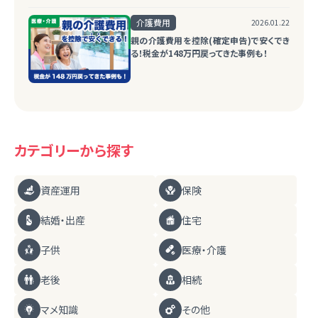
介護費用
2026.01.22
親の介護費用を控除(確定申告)で安くでき
る！税金が148万円戻ってきた事例も！
カテゴリーから探す
資産運用
保険
結婚・出産
住宅
子供
医療・介護
老後
相続
マメ知識
その他