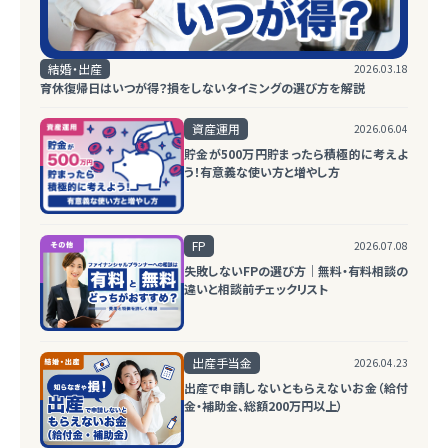
結婚・出産
2026.03.18
育休復帰日はいつが得？損をしないタイミングの選び方を解説
資産運用
2026.06.04
貯金が500万円貯まったら積極的に考えよ
う！有意義な使い方と増やし方
FP
2026.07.08
失敗しないFPの選び方｜無料・有料相談の
違いと相談前チェックリスト
出産手当金
2026.04.23
出産で申請しないともらえないお金（給付
金・補助金、総額200万円以上）