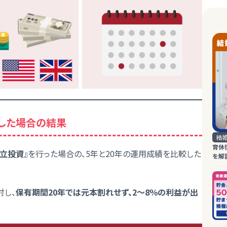
資した場合の結果
結
育休
積立投資
』を行った場合の、5年と20年の運用成績を比較した
を解
対し、
保有期間20年では元本割れせず、2〜8％の利益が出