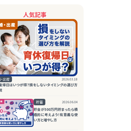
人気記事
婚・出産
2026.03.18
復帰日はいつが得？損をしないタイミングの選び方
説
貯蓄
2026.06.04
貯金が500万円貯まったら積
極的に考えよう！有意義な使
い方と増やし方