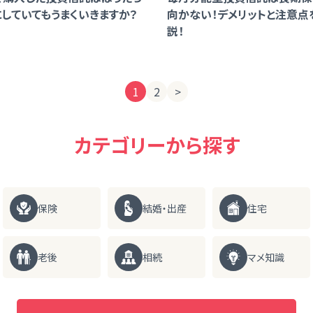
していてもうまくいきますか？
向かない！デメリットと注意点
説！
1
2
>
カテゴリーから探す
保険
結婚・出産
住宅
老後
相続
マメ知識