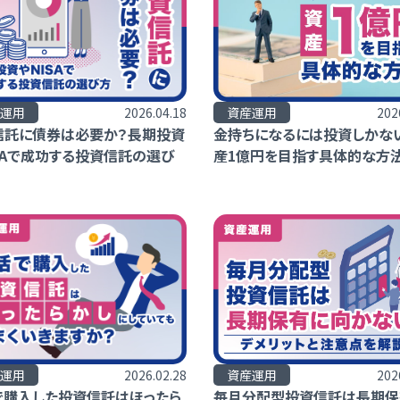
運用
2026.04.18
資産運用
202
信託に債券は必要か？長期投資
金持ちになるには投資しかない
SAで成功する投資信託の選び
産1億円を目指す具体的な方
運用
2026.02.28
資産運用
202
で購入した投資信託はほったら
毎月分配型投資信託は長期保