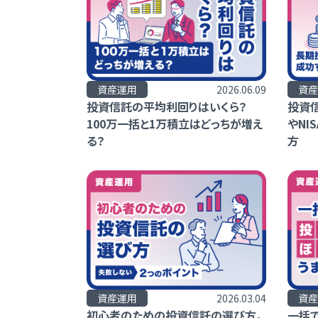
資産運用
2026.06.09
資産
投資信託の平均利回りはいくら？
投資
100万一括と1万積立はどっちが増え
やNI
る？
方
資産運用
2026.03.04
資産
初心者のための投資信託の選び方。
一括