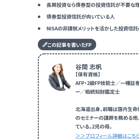
長期投資なら債券型の投資信託が不要な
債券型投資信託が向いている人
NISAの非課税メリットを活かした投資信
この記事を書いたFP
谷間 志帆
【保有資格】
AFP・2級FP技能士／一種
ー／相続知財鑑定士
北海道出身。前職は国内生命
のセミナーの講師を務める他
ている。2児の母。
＞＞プロフィール詳細はこち