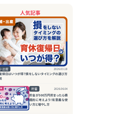
人気記事
婚・出産
2026.03.18
復帰日はいつが得？損をしないタイミングの選び方
説
貯蓄
2026.06.04
貯金が500万円貯まったら積
極的に考えよう！有意義な使
い方と増やし方