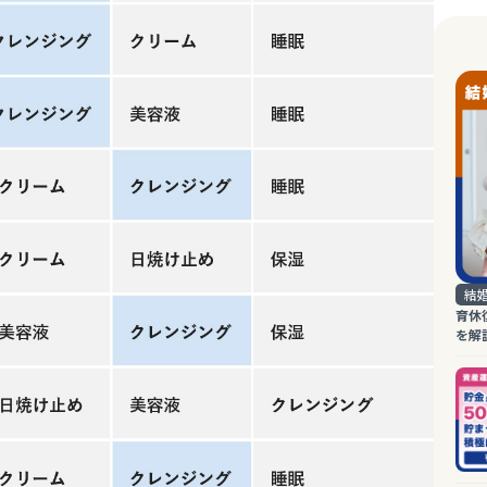
結
育休
を解