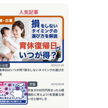
人気記事
婚・出産
2026.03.18
復帰日はいつが得？損をしないタイミングの選び方
説
貯蓄
2026.06.04
貯金が500万円貯まったら積
極的に考えよう！有意義な使
い方と増やし方