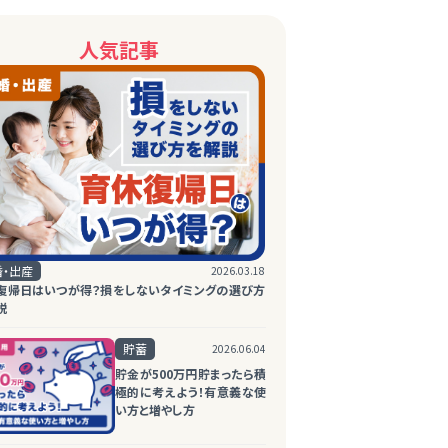
人気記事
婚・出産
2026.03.18
復帰日はいつが得？損をしないタイミングの選び方
説
貯蓄
2026.06.04
貯金が500万円貯まったら積
極的に考えよう！有意義な使
い方と増やし方