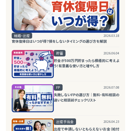
結婚・出産
2026.03.18
育休復帰日はいつが得？損をしないタイミングの選び方を解説
貯蓄
2026.06.04
貯金が500万円貯まったら積極的に考えよ
う！有意義な使い方と増やし方
FP
2026.07.08
失敗しないFPの選び方｜無料・有料相談の
違いと相談前チェックリスト
出産手当金
2026.04.23
出産で申請しないともらえないお金（給付