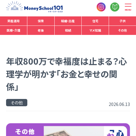
MENU
資産運用
保険
結婚・出産
住宅
子供
>
>
医療・介護
TOP
おかねの小槌
老後
年収800万で幸福度は止まる？心理学が明か
相続
マメ知識
その他
年収800万で幸福度は止まる？心
理学が明かす「お金と幸せの関
係」
その他
2026.06.13