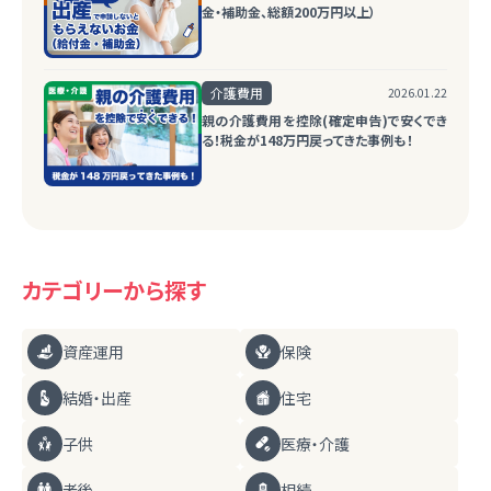
金・補助金、総額200万円以上）
介護費用
2026.01.22
親の介護費用を控除(確定申告)で安くでき
る！税金が148万円戻ってきた事例も！
カテゴリーから探す
資産運用
保険
結婚・出産
住宅
子供
医療・介護
老後
相続