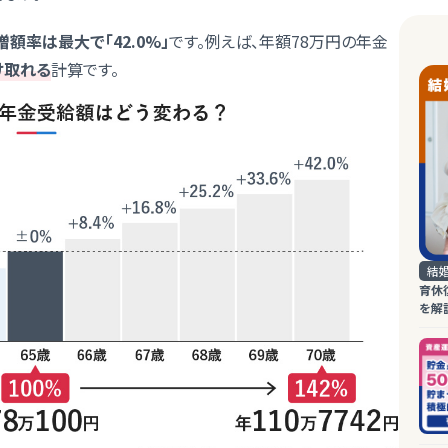
増額率は最大で「42.0%」
です。例えば、年額78万円の年金
け取れる
計算です。
結
育休
を解