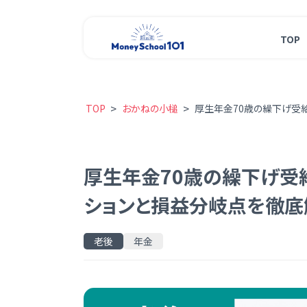
TOP
>
>
TOP
おかねの小槌
厚生年金70歳の繰下げ受
厚生年金70歳の繰下げ受
ションと損益分岐点を徹底
老後
年金