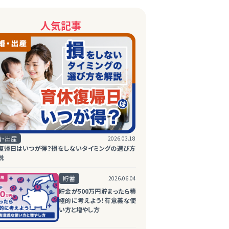
人気記事
婚・出産
2026.03.18
復帰日はいつが得？損をしないタイミングの選び方
説
貯蓄
2026.06.04
貯金が500万円貯まったら積
極的に考えよう！有意義な使
い方と増やし方