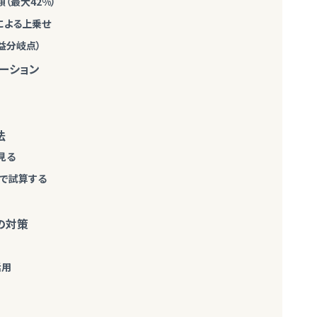
（最大42%）
とによる上乗せ
益分岐点）
ーション
法
見る
）で試算する
の対策
活用