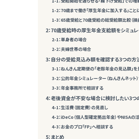
1-1：受給開始を遅らせる「繰下げ受給」での増額
1-2：70歳まで働き「厚生年金に加入する」こ
1-3：65歳受給と70歳受給の総受給額比較（損
2：70歳受給時の厚生年金支給額をシミュレ
2-1：単身者の場合
2-2：夫婦世帯の場合
3：自分の受給見込み額を確認する3つの方
3-1：ねんきん定期便の「老齢年金の見込額」を
3-2：公的年金シミュレーター（ねんきんネット
3-3：年金事務所で相談する
4：老後資金が不安な場合に検討したい3つ
4-1：生活費（固定費）の見直し
4-2：iDeCo（個人型確定拠出年金）やNISAの
4-3：お金のプロ「FP」へ相談する
5：まとめ