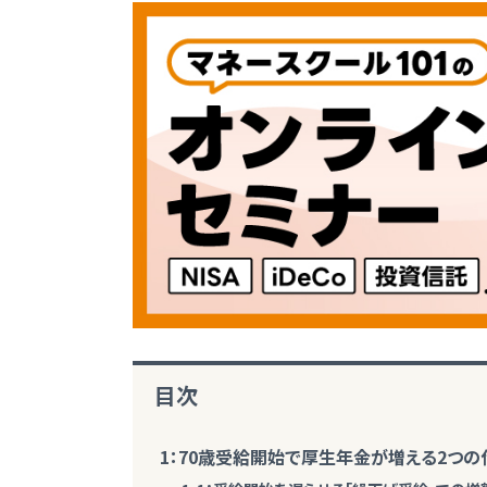
目次
1：70歳受給開始で厚生年金が増える2つの