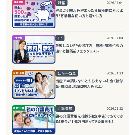
貯蓄
2026.06.04
貯金が500万円貯まったら積極的に考えよ
う！有意義な使い方と増やし方
FP
2026.07.08
失敗しないFPの選び方｜無料・有料相談の
違いと相談前チェックリスト
出産手当金
2026.04.23
出産で申請しないともらえないお金（給付
金・補助金、総額200万円以上）
介護費用
2026.01.22
親の介護費用を控除(確定申告)で安くでき
る！税金が148万円戻ってきた事例も！