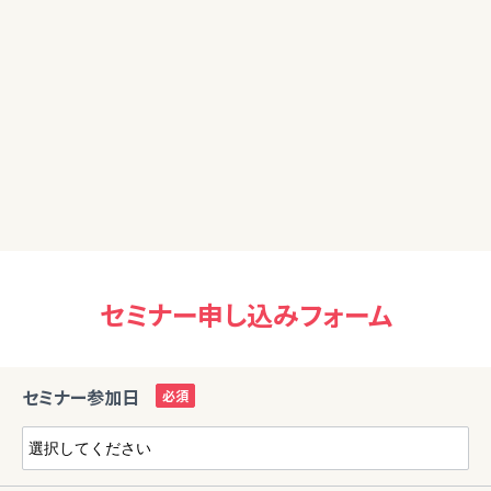
40代女性
資産売却について、深く考えたことがなかったので(年齢的に資
産を増やすことに重視していました)、多くの気付きがあり、老
後のイメージがしやすくなりました。売却に特化したの講義を
お願いしたいです。
セミナー申し込みフォーム
セミナー参加日