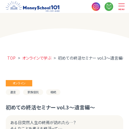
MENU
TOP
>
オンラインで学ぶ
>
初めての終活セミナー vol.3～遺言編～
オンライン
遺言
家族信託
相続
初めての終活セミナー vol.3～遺言編～
ある日突然人生の終焉が訪れたら…？
そんなことを考える終活って…。