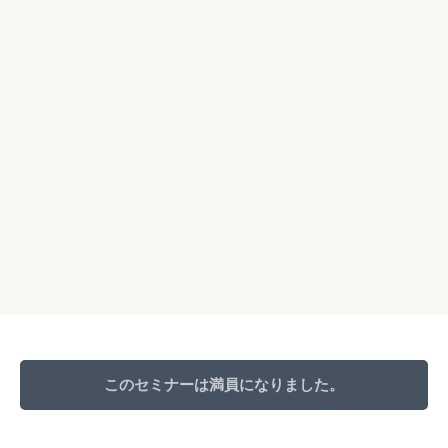
度セミナーをお聞きしたいと思います。ありがとうございまし
た。
担当FPより
後見も家族信託もまずは必要性を検討するところから始まり
ます。相続や遺言のように、一方的な手続きになるわけではな
く、双方の意向を明確にすることが重要です。協議をしっかりし
てからのスタートになりますので、老後の対策としてはお早め
に取り掛かると良いかと思います。
このセミナーは満員になりました。