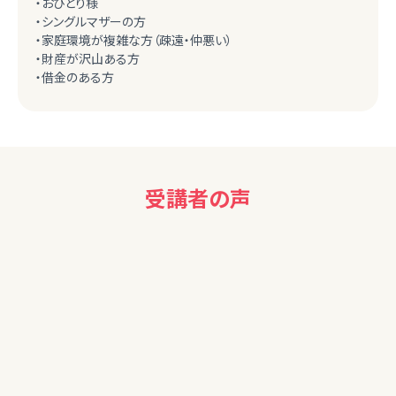
・おひとり様
・シングルマザーの方
・家庭環境が複雑な方（疎遠・仲悪い）
・財産が沢山ある方
・借金のある方
受講者の声
40代男性
かたい内容でなく新鮮な内容でよかった。たまには今の流行り
という切口も良いと思った。
50代女性
ライフプランを作成するのは大変だけど大事なことなんです