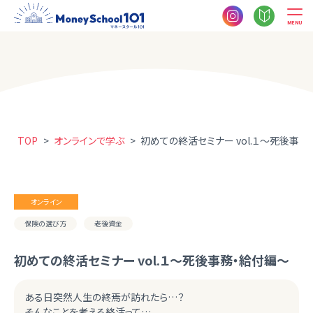
MENU
TOP
>
オンラインで学ぶ
>
初めての終活セミナー vol.１～死後事務
オンライン
保険の選び方
老後資金
初めての終活セミナー vol.１～死後事務・給付編～
ある日突然人生の終焉が訪れたら…？
そんなことを考える終活って…。