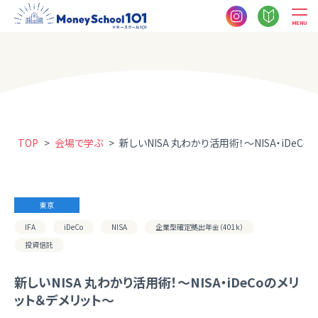
MENU
TOP
>
会場で学ぶ
>
新しいNISA 丸わかり活用術！～NISA・iDeC
東京
IFA
iDeCo
NISA
企業型確定拠出年金（401k）
投資信託
新しいNISA 丸わかり活用術！～NISA・iDeCoのメリ
ット＆デメリット～