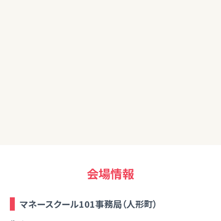
40代女性
本だけでは分からないところも多かったが、直接聞くことでこ
まかく理解することができました。ありがとうございました。
担当FPより
本では質問ができませんが、来場セミナーだと質問ができます
からより、知識が深まったと思います。
会場情報
マネースクール101事務局（人形町）