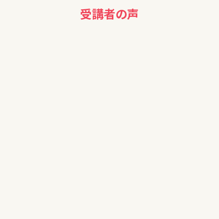
受講者の声
50代
NISAは始めたいと思っていますが、口座かいせつのやり方等教
えて頂きたい。
20代男性
72の法則など役立つ情報が多く参考になった。株や債券など
の話を少し増やしたら良いのではと感じた。ありがとうござい
ました。
60代男性
ありがとうございました。とてもわかりやすかったです。