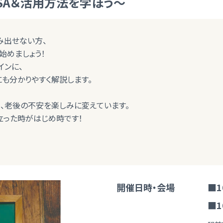
NISA＆活用方法を学ぼう～
み出せない方、
を始めましょう！
インに、
にも分かりやすく解説します。
、老後の不安を楽しみに変えています。
立った時がはじめ時です！
開催日時・会場
■1
■1