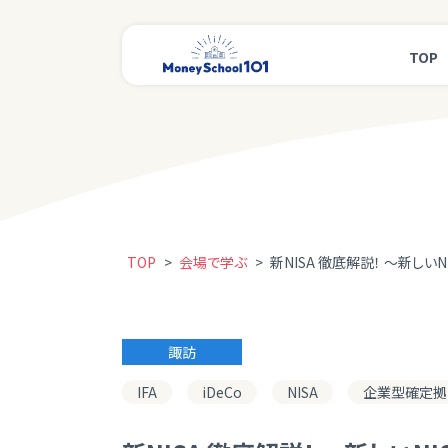
TOP
TOP
>
会場で学ぶ
>
新NISA 徹底解説！ ～新しい
諏訪
IFA
iDeCo
NISA
企業型確定拠出