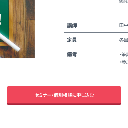
駅前
講師
田中
定員
各回
備考
・筆
・参
セミナー・個別相談に申し込む