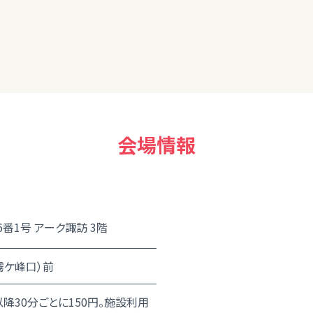
会場情報
番1号 アーク諏訪 3階
霧ケ峰口）前
以降30分ごとに150円。施設利用