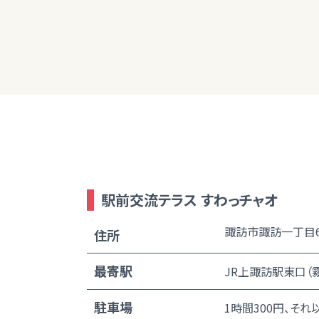
た。
駅前交流テラス すわっチャオ
諏訪市諏訪一丁目6
住所
最寄駅
JR上諏訪駅東口（
駐車場
1時間300円、それ