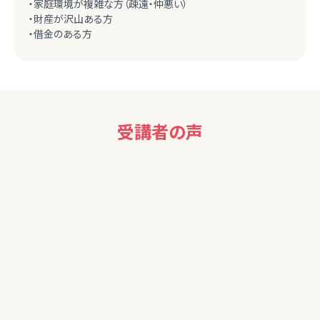
・家庭環境が複雑な方（疎遠・仲悪い）
・財産が沢山ある方
・借金のある方
受講者の声
60代女性
終活セミナー vol.1に引き続き、相続について知っておくべき貴
重な内容が多く、大変勉強になり、ありがとうございました。や
はり、自分が直面する内容を考えながら備えをしなければと
思いました。
60代女性