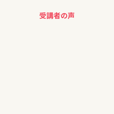
受講者の声
続について知っておくべき貴重な内容が多く、大変勉強になり、ありがと
ました。
り添った有意義な内容で、今日も大変勉強になり、ありがとうござ
した。
意義な内容が多く、また、お聞きしたいと思いました。