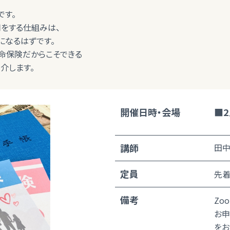
です。
をする仕組みは、
になるはずです。
命保険だからこそできる
介します。
開催日時・会場
■2
講師
田中
定員
先着
備考
Zo
お申
をお