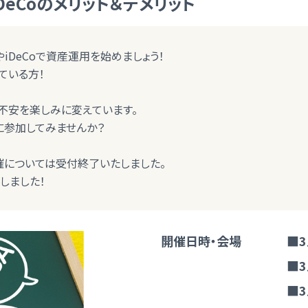
DeCoのメリット＆デメリット
iDeCoで資産運用を始めましょう！
ている方！
不安を楽しみに変えています。
に参加してみませんか？
30開催については受付終了いたしました。
たしました！
開催日時・会場
■3
■3
■3