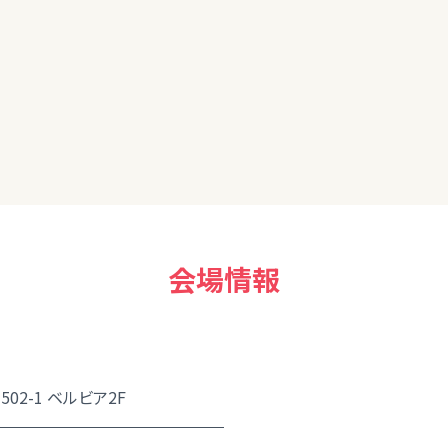
収入の中でも効率的に始められる、資産運用があったら知りたいで
会場情報
02-1 ベルビア2F