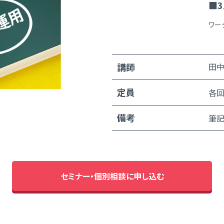
■3
ワー
講師
田中
定員
各回
備考
筆記
セミナー・個別相談に申し込む