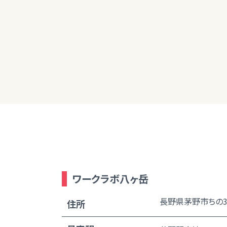
50代女性
本日はありがとうございました。パート
た。
ワークラボ八ヶ岳
長野県茅野市ちの35
住所