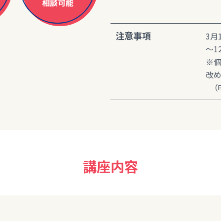
相談可能
注意事項
3月1
～1
※個
改め
（申
講座内容