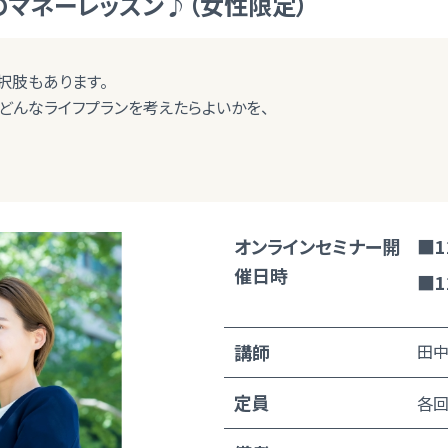
のマネーレッスン♪（女性限定）
択肢もあります。
てどんなライフプランを考えたらよいかを、
オンラインセミナー開
■1
催日時
■1
講師
田中
定員
各回