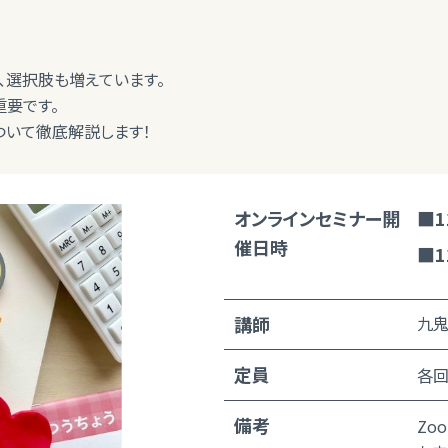
、選択肢も増えています。
要です。
ついて徹底解説します！
オンラインセミナー開
■1
催日時
■1
講師
九鬼
定員
各回
備考
Zo