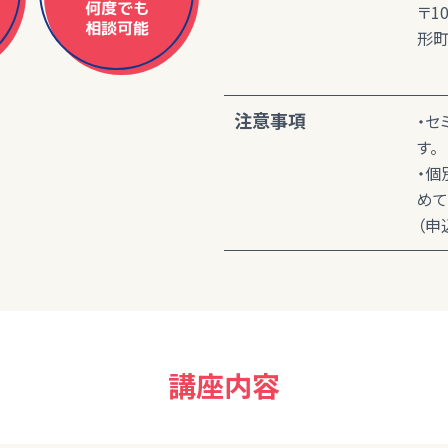
何度でも
〒1
相談可能
形町
注意事項
・セ
す。
・個
めて
（申
講座内容