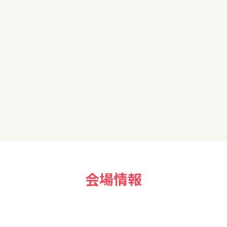
、直接聞くことでこまかく理解することができました。ありがとうご
問ができませんが、来場セミナーだと質問ができますからより、知
会場情報
）