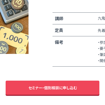
講師
九鬼
定員
先着
備考
・参
・要
・筆
・開
セミナー・個別相談に申し込む