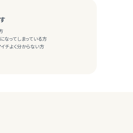
す
方
まになってしまっている方
マイチよく分からない方