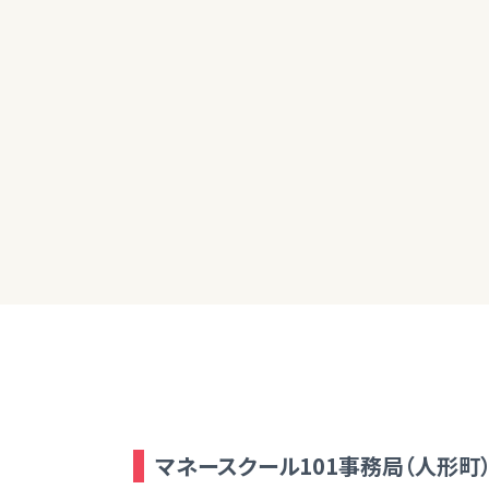
40代女性
本だけでは分からないところも多かったが
担当FPより
本では質
マネースクール101事務局（人形町