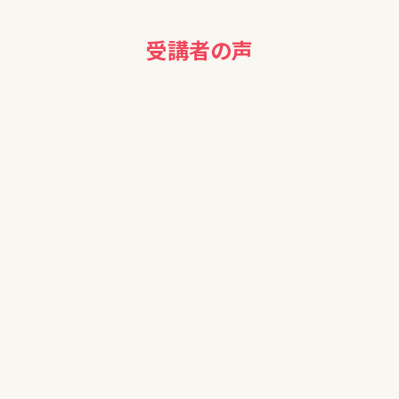
受講者の声
50代
NISAは始めたいと思っていますが、口座かいせつのやり方等教
えて頂きたい。
20代男性
72の法則など役立つ情報が多く参考になった。株や債券など
の話を少し増やしたら良いのではと感じた。ありがとうござい
ました。
60代男性
ありがとうございました。とてもわかりやすかったです。