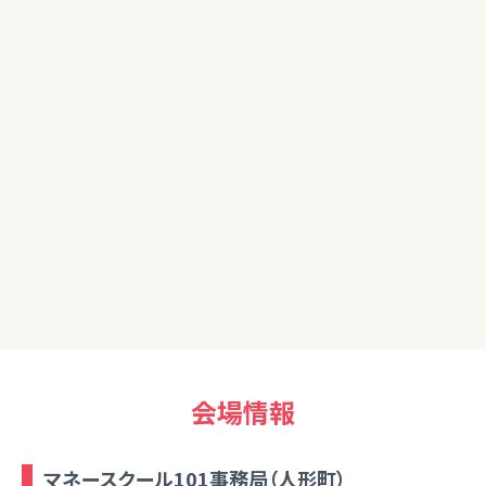
40代女性
本だけでは分からないところも多かったが、直接聞くことでこ
まかく理解することができました。ありがとうございました。
担当FPより
本では質問ができませんが、来場セミナーだと質問ができます
からより、知識が深まったと思います。
会場情報
マネースクール101事務局（人形町）