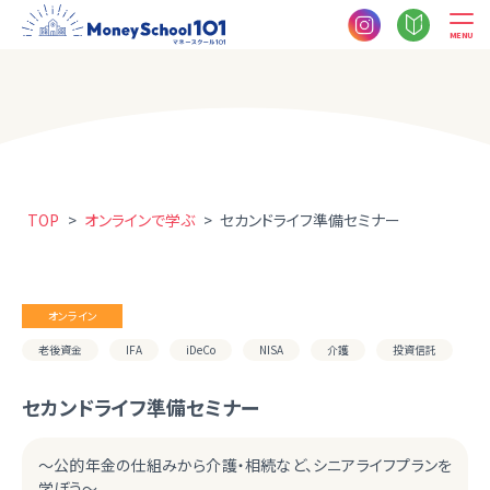
MENU
TOP
>
オンラインで学ぶ
>
セカンドライフ準備セミナー
オンライン
老後資金
IFA
iDeCo
NISA
介護
投資信託
セカンドライフ準備セミナー
～公的年金の仕組みから介護・相続など、シニアライフプランを
学ぼう～