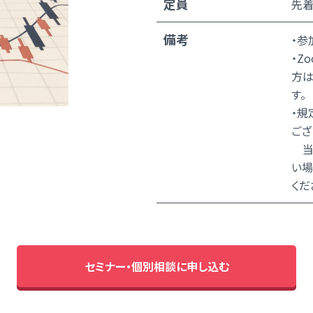
定員
先着
備考
・参
・Z
方は
す。
・規
ござ
当日
い場
くだ
セミナー・個別相談に申し込む