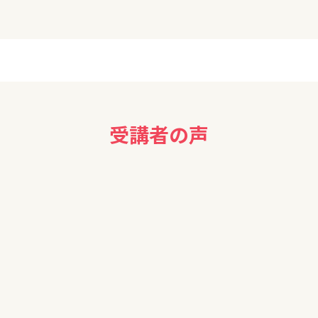
受講者の声
の中で最も落ち着いた雰囲気で、且つ参加型のわかりやすいセミナー
いましたが、今まで目を背けてきたテーマであることは事実である
した。ゆっくりと分かりやすい語り口でセミナーを進めてくださりあ