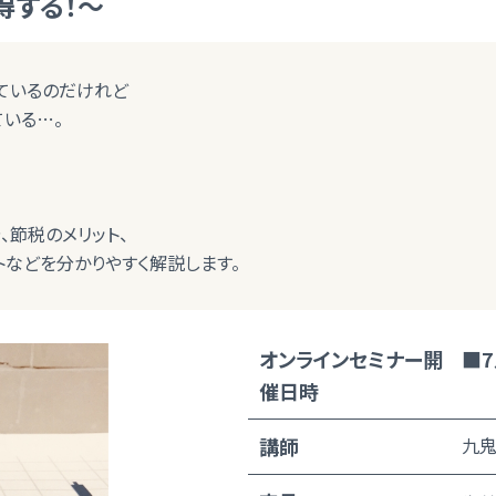
得する！～
しているのだけれど
ている…。
や、節税のメリット、
トなどを分かりやすく解説します。
オンラインセミナー開
■7
催日時
講師
九鬼