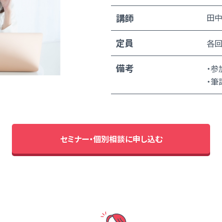
講師
田中
定員
各回
備考
・参
・筆
セミナー・個別相談に申し込む