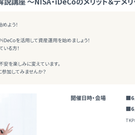
説講座 ～NISA・iDeCoのメリット＆デメ
始めよう！
やiDeCoを活用して資産運用を始めましょう！
ている方！
不安を楽しみに変えています。
に参加してみませんか？
開催日時・会場
■6
■6
TK