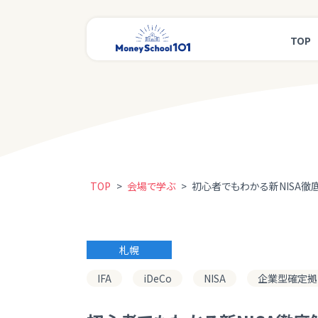
TOP
TOP
>
会場で学ぶ
>
初心者でもわかる新NISA徹底解
札幌
IFA
iDeCo
NISA
企業型確定拠出