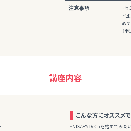
注意事項
・セ
・個
めて
（申
講座内容
こんな方にオススメで
？
・NISAやiDeCoを始めてみた