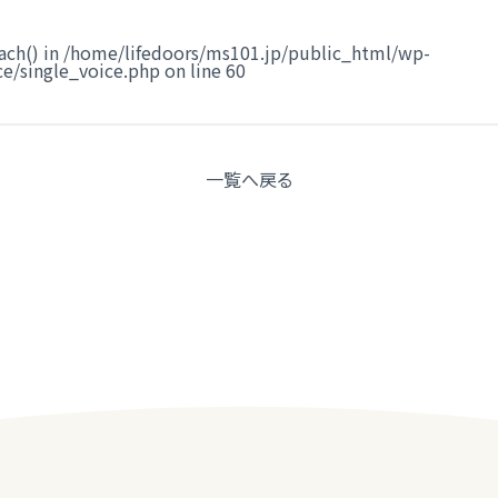
ach() in
/home/lifedoors/ms101.jp/public_html/wp-
e/single_voice.php
on line
60
一覧へ
戻る