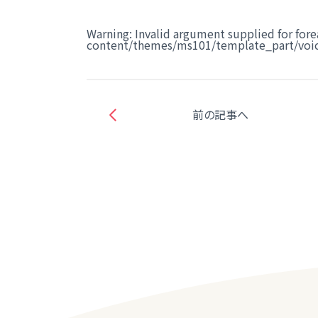
Warning
: Invalid argument supplied for fore
content/themes/ms101/template_part/voic
前の記事へ