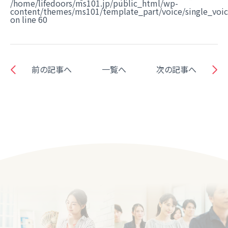
/home/lifedoors/ms101.jp/public_html/wp-
content/themes/ms101/template_part/voice/single_voi
on line
60
前の記事へ
一覧へ
次の記事へ