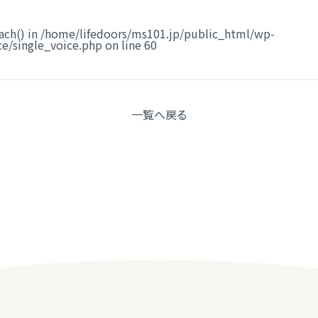
ach() in
/home/lifedoors/ms101.jp/public_html/wp-
e/single_voice.php
on line
60
一覧へ
戻る