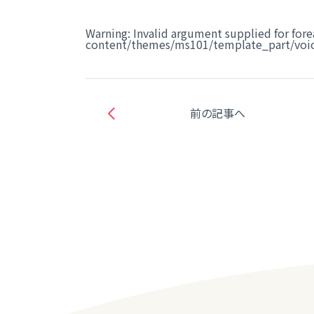
Warning
: Invalid argument supplied for fore
content/themes/ms101/template_part/voic
前の記事へ