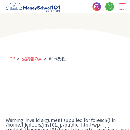
MENU
>
>
TOP
受講者の声
60代男性
Warning
: Invalid argument supplied for foreach() in
/home/lifedoors/ms101.jp/public_html/wp-
content/themes/ms101/template_part/voice/single_voi