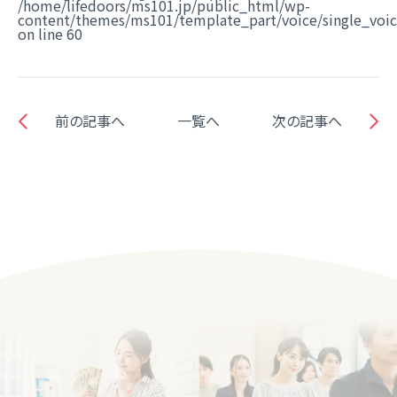
/home/lifedoors/ms101.jp/public_html/wp-
content/themes/ms101/template_part/voice/single_voi
on line
60
前の記事へ
一覧へ
次の記事へ