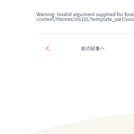
Warning
: Invalid argument supplied for fore
content/themes/ms101/template_part/voic
前の記事へ