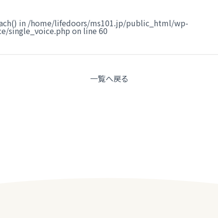
ach() in
/home/lifedoors/ms101.jp/public_html/wp-
e/single_voice.php
on line
60
一覧へ
戻る