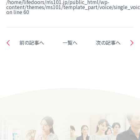
/home/lifedoors/ms101.jp/public_html/wp-
content/themes/ms101/template_part/voice/single_voi
on line
60
前の記事へ
一覧へ
次の記事へ