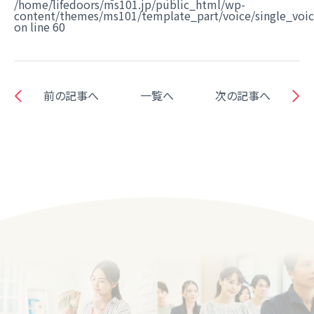
/home/lifedoors/ms101.jp/public_html/wp-
content/themes/ms101/template_part/voice/single_voi
on line
60
前の記事へ
一覧へ
次の記事へ