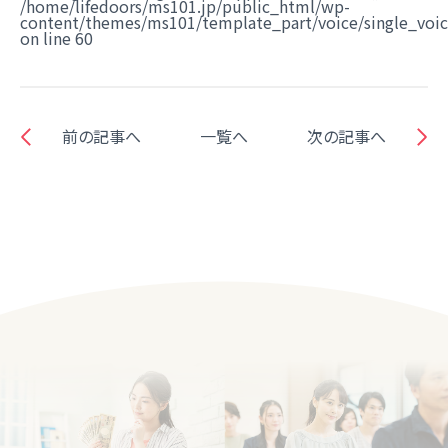
/home/lifedoors/ms101.jp/public_html/wp-
content/themes/ms101/template_part/voice/single_voi
on line
60
前の記事へ
一覧へ
次の記事へ