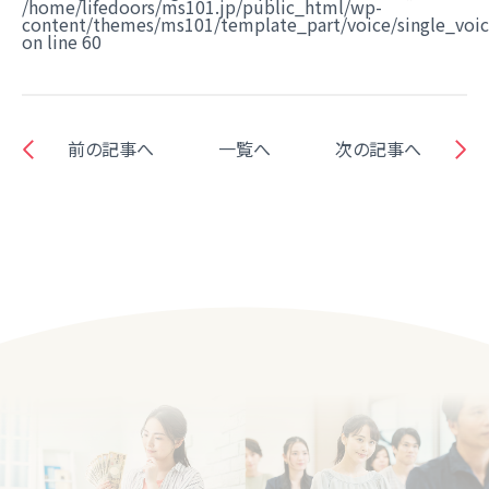
/home/lifedoors/ms101.jp/public_html/wp-
content/themes/ms101/template_part/voice/single_voi
on line
60
前の記事へ
一覧へ
次の記事へ