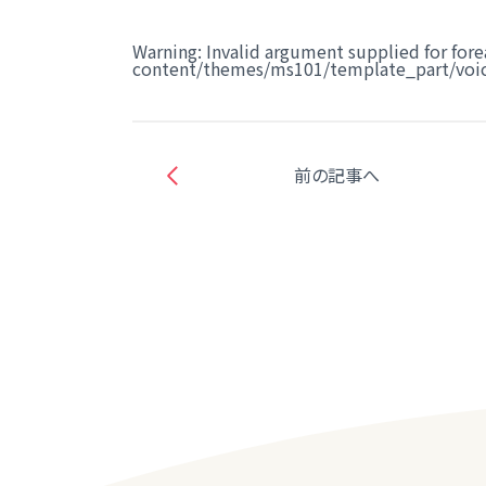
Warning
: Invalid argument supplied for fore
content/themes/ms101/template_part/voic
前の記事へ