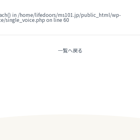
ach() in
/home/lifedoors/ms101.jp/public_html/wp-
e/single_voice.php
on line
60
一覧へ
戻る