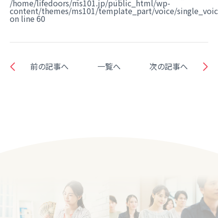
/home/lifedoors/ms101.jp/public_html/wp-
content/themes/ms101/template_part/voice/single_voi
on line
60
前の記事へ
一覧へ
次の記事へ