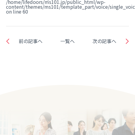
/home/lifedoors/ms101.jp/public_html/wp-
content/themes/ms101/template_part/voice/single_voi
on line
60
前の記事へ
一覧へ
次の記事へ